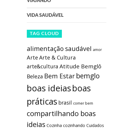
VIAJANDO
VIDA SAUDÁVEL
TAG CLOUD
alimentação saudável
amor
Arte
Arte & Cultura
Atitude Bemglô
arte&cultura
bemglo
Bem Estar
Beleza
boas ideias
boas
práticas
brasil
comer bem
compartilhando boas
ideias
Cozinha
cozinhando
Cuidados