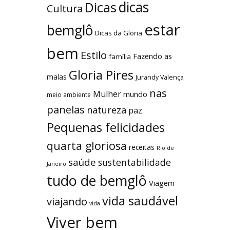
dicas
Dicas
Cultura
estar
bemglô
Dicas da Gloria
bem
Estilo
Fazendo as
família
Gloria Pires
malas
Jurandy Valença
nas
Mulher
mundo
meio ambiente
panelas
natureza
paz
Pequenas felicidades
quarta gloriosa
receitas
Rio de
saúde
sustentabilidade
Janeiro
tudo de bemglô
Viagem
vida saudável
viajando
vida
Viver bem