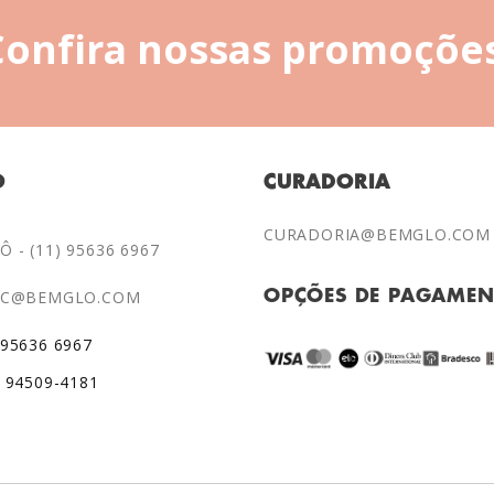
Confira nossas promoções
O
CURADORIA
CURADORIA@BEMGLO.COM
 - (11) 95636 6967
AC@BEMGLO.COM
OPÇÕES DE PAGAME
 95636 6967
) 94509-4181