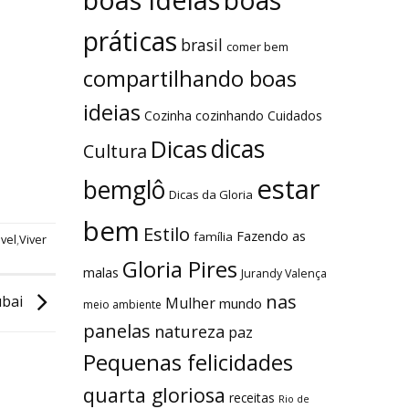
boas
práticas
brasil
comer bem
compartilhando boas
ideias
Cozinha
cozinhando
Cuidados
dicas
Dicas
Cultura
estar
bemglô
Dicas da Gloria
bem
Estilo
Fazendo as
família
vel
,
Viver
Gloria Pires
malas
Jurandy Valença
nas
bai
Mulher
mundo
meio ambiente
panelas
natureza
paz
Pequenas felicidades
quarta gloriosa
receitas
Rio de