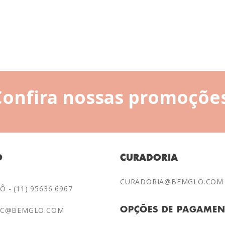
Confira nossas promoções
O
CURADORIA
CURADORIA@BEMGLO.COM
 - (11) 95636 6967
AC@BEMGLO.COM
OPÇÕES DE PAGAME