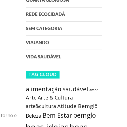
QUARTA GLORIOSA
REDE ECOCIDADÃ
SEM CATEGORIA
VIAJANDO
VIDA SAUDÁVEL
TAG CLOUD
alimentação saudável
amor
Arte
Arte & Cultura
Atitude Bemglô
arte&cultura
s
bemglo
Bem Estar
 forno e
Beleza
boas ideias