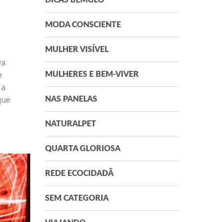
DICAS BEMGLÔ
MODA CONSCIENTE
MULHER VISÍVEL
va
e
MULHERES E BEM-VIVER
 a
que
NAS PANELAS
NATURALPET
QUARTA GLORIOSA
REDE ECOCIDADÃ
SEM CATEGORIA