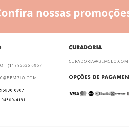
Confira nossas promoções
O
CURADORIA
CURADORIA@BEMGLO.COM
 - (11) 95636 6967
AC@BEMGLO.COM
OPÇÕES DE PAGAME
 95636 6967
) 94509-4181