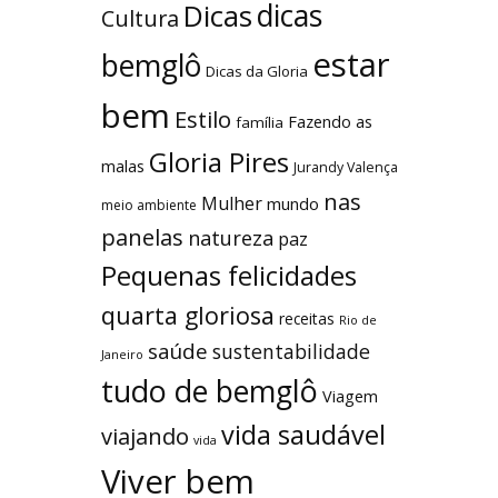
dicas
Dicas
Cultura
estar
bemglô
Dicas da Gloria
bem
Estilo
Fazendo as
família
Gloria Pires
malas
Jurandy Valença
nas
Mulher
mundo
meio ambiente
panelas
natureza
paz
Pequenas felicidades
quarta gloriosa
receitas
Rio de
saúde
sustentabilidade
Janeiro
tudo de bemglô
Viagem
vida saudável
viajando
vida
Viver bem