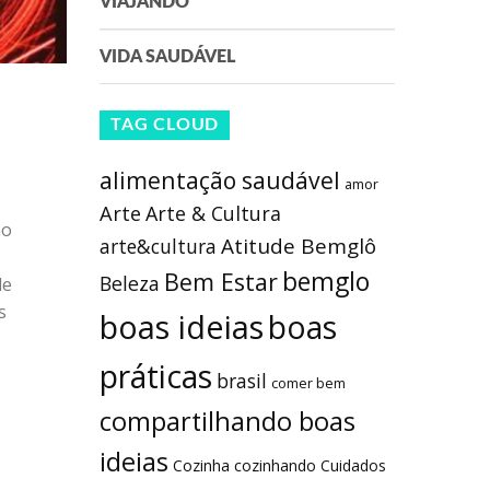
VIAJANDO
VIDA SAUDÁVEL
TAG CLOUD
alimentação saudável
amor
Arte
Arte & Cultura
ão
Atitude Bemglô
arte&cultura
bemglo
Bem Estar
Beleza
de
s
boas ideias
boas
práticas
brasil
comer bem
compartilhando boas
ideias
Cozinha
cozinhando
Cuidados