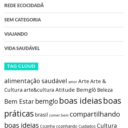
REDE ECOCIDADÃ
SEM CATEGORIA
VIAJANDO
VIDA SAUDÁVEL
TAG CLOUD
alimentação saudável
Arte
Arte &
amor
Atitude Bemglô
Cultura
arte&cultura
Beleza
boas ideias
boas
bemglo
Bem Estar
práticas
compartilhando
brasil
comer bem
boas ideias
Cultura
Cozinha
cozinhando
Cuidados