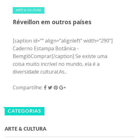
1 de janeiro de 2016
|
1
ARTE & CULTURA
Réveillon em outros países
[caption id="" align="alignleft" width="290"]
Caderno Estampa Botânica -
BemglôComprar[/caption] Se existe uma
coisa muito incrível no mundo, ela é a
diversidade cultural.As...
Compartilhe:
CATEGORIAS
ARTE & CULTURA