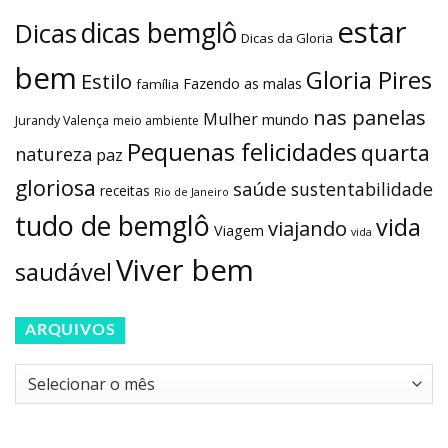
estar
dicas bemglô
Dicas
Dicas da Gloria
bem
Gloria Pires
Estilo
Fazendo as malas
família
nas panelas
Mulher
mundo
Jurandy Valença
meio ambiente
Pequenas felicidades
quarta
natureza
paz
gloriosa
saúde
sustentabilidade
receitas
Rio de Janeiro
tudo de bemglô
vida
viajando
Viagem
vida
Viver bem
saudável
ARQUIVOS
Arquivos