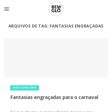
Skip
to
content
ARQUIVOS DE TAG:
FANTASIAS ENGRAÇADAS
2 de março de 2019
|
0
MODA CONSCIENTE
Fantasias engraçadas para o carnaval