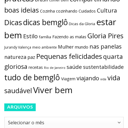
comer bem
boas ideias
Cultura
Cozinha
cozinhando
Cuidados
estar
dicas bemglô
Dicas
Dicas da Gloria
bem
Gloria Pires
Estilo
Fazendo as malas
família
nas panelas
Mulher
mundo
Jurandy Valença
meio ambiente
Pequenas felicidades
quarta
natureza
paz
gloriosa
saúde
sustentabilidade
receitas
Rio de Janeiro
tudo de bemglô
vida
viajando
Viagem
vida
Viver bem
saudável
ARQUIVOS
Arquivos