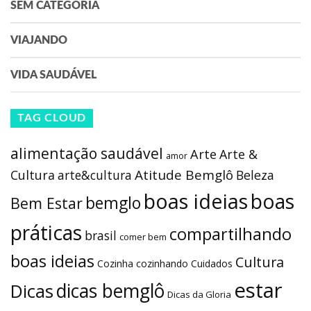
SEM CATEGORIA
VIAJANDO
VIDA SAUDÁVEL
TAG CLOUD
alimentação saudável
Arte
Arte &
amor
Atitude Bemglô
Cultura
arte&cultura
Beleza
boas ideias
boas
bemglo
Bem Estar
práticas
compartilhando
brasil
comer bem
boas ideias
Cultura
Cozinha
cozinhando
Cuidados
estar
dicas bemglô
Dicas
Dicas da Gloria