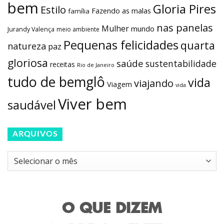
bem
Gloria Pires
Estilo
Fazendo as malas
família
nas panelas
Mulher
mundo
Jurandy Valença
meio ambiente
Pequenas felicidades
quarta
natureza
paz
gloriosa
saúde
sustentabilidade
receitas
Rio de Janeiro
tudo de bemglô
vida
viajando
Viagem
vida
Viver bem
saudável
ARQUIVOS
Arquivos
O QUE DIZEM