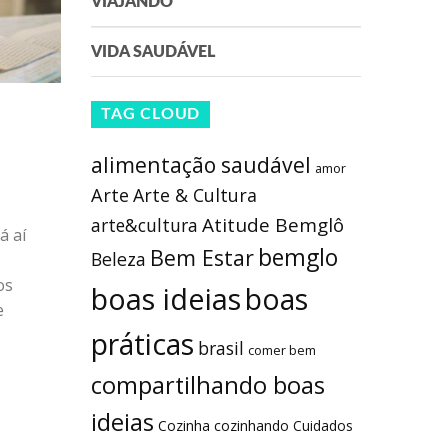
VIAJANDO
VIDA SAUDÁVEL
TAG CLOUD
alimentação saudável
amor
Arte
Arte & Cultura
Atitude Bemglô
arte&cultura
á aí
bemglo
Bem Estar
Beleza
os
boas ideias
boas
e
práticas
brasil
comer bem
compartilhando boas
ideias
Cozinha
cozinhando
Cuidados