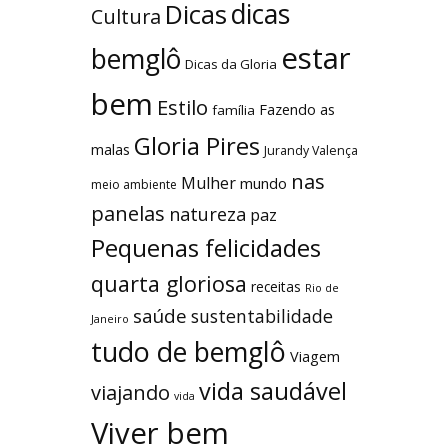
dicas
Dicas
Cultura
estar
bemglô
Dicas da Gloria
bem
Estilo
Fazendo as
família
Gloria Pires
malas
Jurandy Valença
nas
Mulher
mundo
meio ambiente
panelas
natureza
paz
Pequenas felicidades
quarta gloriosa
receitas
Rio de
saúde
sustentabilidade
Janeiro
tudo de bemglô
Viagem
vida saudável
viajando
vida
Viver bem