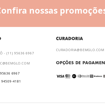
Confira nossas promoções
O
CURADORIA
CURADORIA@BEMGLO.COM
 - (11) 95636 6967
AC@BEMGLO.COM
OPÇÕES DE PAGAME
 95636 6967
) 94509-4181