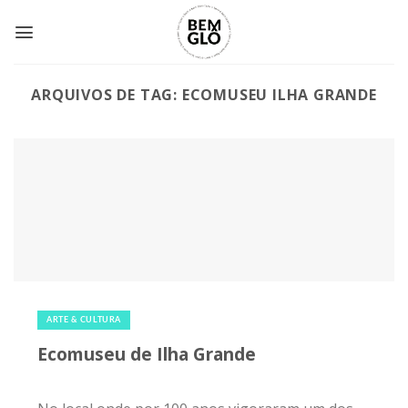
Skip
to
content
ARQUIVOS DE TAG:
ECOMUSEU ILHA GRANDE
22 de fevereiro de 2019
|
0
ARTE & CULTURA
Ecomuseu de Ilha Grande