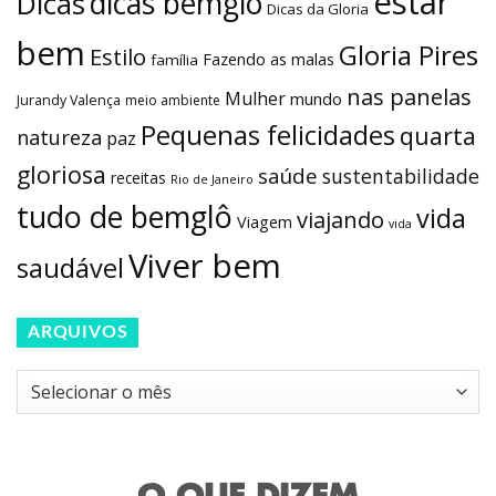
estar
dicas bemglô
Dicas
Dicas da Gloria
bem
Gloria Pires
Estilo
Fazendo as malas
família
nas panelas
Mulher
mundo
Jurandy Valença
meio ambiente
Pequenas felicidades
quarta
natureza
paz
gloriosa
saúde
sustentabilidade
receitas
Rio de Janeiro
tudo de bemglô
vida
viajando
Viagem
vida
Viver bem
saudável
ARQUIVOS
Arquivos