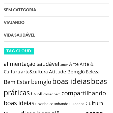
SEM CATEGORIA
VIAJANDO
VIDA SAUDÁVEL
TAG CLOUD
alimentação saudável
Arte
Arte &
amor
Atitude Bemglô
Cultura
arte&cultura
Beleza
boas ideias
boas
bemglo
Bem Estar
práticas
compartilhando
brasil
comer bem
boas ideias
Cultura
Cozinha
cozinhando
Cuidados