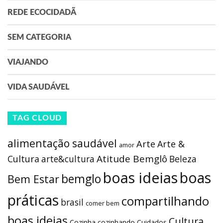
REDE ECOCIDADÃ
SEM CATEGORIA
VIAJANDO
VIDA SAUDÁVEL
TAG CLOUD
alimentação saudável
Arte
Arte &
amor
Atitude Bemglô
Cultura
arte&cultura
Beleza
boas ideias
boas
bemglo
Bem Estar
práticas
compartilhando
brasil
comer bem
boas ideias
Cultura
Cozinha
cozinhando
Cuidados