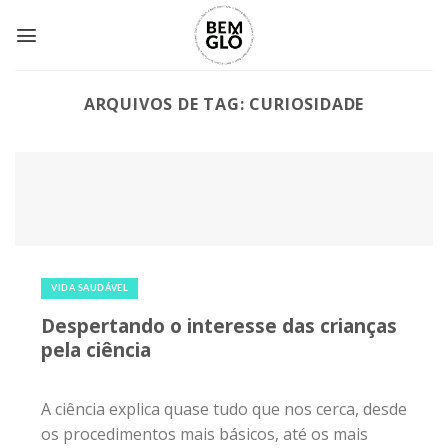
Skip
to
content
ARQUIVOS DE TAG:
CURIOSIDADE
12 de novembro de 2018
|
0
VIDA SAUDÁVEL
Despertando o interesse das crianças
pela ciência
A ciência explica quase tudo que nos cerca, desde
os procedimentos mais básicos, até os mais