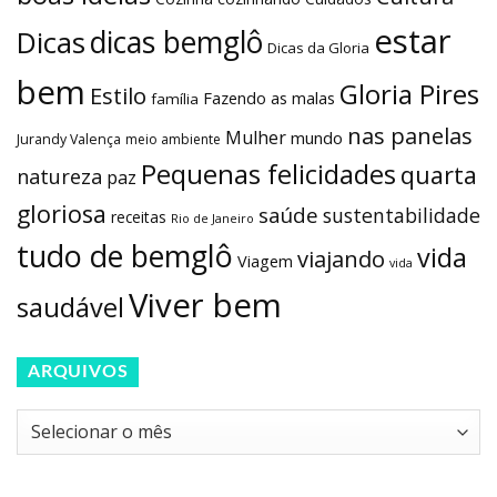
estar
dicas bemglô
Dicas
Dicas da Gloria
bem
Gloria Pires
Estilo
Fazendo as malas
família
nas panelas
Mulher
mundo
Jurandy Valença
meio ambiente
Pequenas felicidades
quarta
natureza
paz
gloriosa
saúde
sustentabilidade
receitas
Rio de Janeiro
tudo de bemglô
vida
viajando
Viagem
vida
Viver bem
saudável
ARQUIVOS
Arquivos