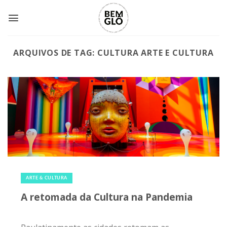
Skip
to
content
ARQUIVOS DE TAG:
CULTURA ARTE E CULTURA
30 de novembro de 2020
|
0
ARTE & CULTURA
A retomada da Cultura na Pandemia