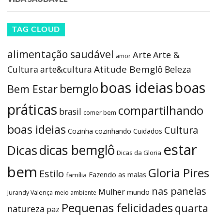
TAG CLOUD
alimentação saudável
Arte
Arte &
amor
Atitude Bemglô
Cultura
arte&cultura
Beleza
boas ideias
boas
bemglo
Bem Estar
práticas
compartilhando
brasil
comer bem
boas ideias
Cultura
Cozinha
cozinhando
Cuidados
estar
dicas bemglô
Dicas
Dicas da Gloria
bem
Gloria Pires
Estilo
Fazendo as malas
família
nas panelas
Mulher
mundo
Jurandy Valença
meio ambiente
Pequenas felicidades
quarta
natureza
paz