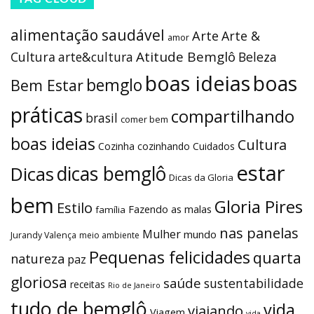
alimentação saudável
Arte
Arte &
amor
Atitude Bemglô
Cultura
arte&cultura
Beleza
boas ideias
boas
bemglo
Bem Estar
práticas
compartilhando
brasil
comer bem
boas ideias
Cultura
Cozinha
cozinhando
Cuidados
estar
dicas bemglô
Dicas
Dicas da Gloria
bem
Gloria Pires
Estilo
Fazendo as malas
família
nas panelas
Mulher
mundo
Jurandy Valença
meio ambiente
Pequenas felicidades
quarta
natureza
paz
gloriosa
saúde
sustentabilidade
receitas
Rio de Janeiro
tudo de bemglô
vida
viajando
Viagem
vida