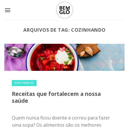
Skip
to
content
ARQUIVOS DE TAG:
COZINHANDO
8 de abril de 2018
|
0
NAS PANELAS
Receitas que fortalecem a nossa
saúde
Quem nunca ficou doente e correu para fazer
uma sopa? Os alimentos são os melhores