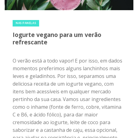
20 de janeiro de 2018
|
0
NAS PANELAS
Iogurte vegano para um verão
refrescante
O verão está a todo vapor! E por isso, em dados
momentos preferimos alguns lanchinhos mais
leves e geladinhos. Por isso, separamos uma
deliciosa receita de um iogurte vegano, com
itens bem acessíveis em qualquer mercado
pertinho da sua casa. Vamos usar ingredientes
como o inhame (fonte de ferro, cobre, vitamina
C e B6, e ácido fólico), para dar maior
cremosidade ao iogurte, leite de coco para
saborizar e a castanha de caju, essa opcional,
para ajudar na consistência e, principalmente,