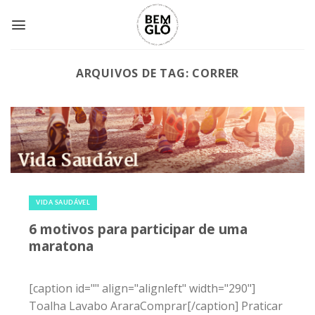
Skip
to
content
ARQUIVOS DE TAG:
CORRER
14 de maio de 2015
|
0
VIDA SAUDÁVEL
6 motivos para participar de uma
maratona
[caption id="" align="alignleft" width="290"]
Toalha Lavabo AraraComprar[/caption] Praticar