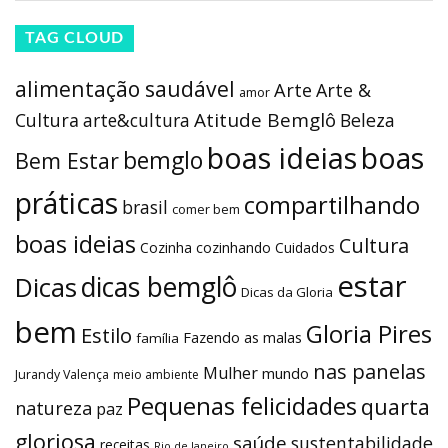
TAG CLOUD
alimentação saudável
Arte
Arte &
amor
Atitude Bemglô
Cultura
arte&cultura
Beleza
boas ideias
boas
bemglo
Bem Estar
práticas
compartilhando
brasil
comer bem
boas ideias
Cultura
Cozinha
cozinhando
Cuidados
estar
dicas bemglô
Dicas
Dicas da Gloria
bem
Gloria Pires
Estilo
Fazendo as malas
família
nas panelas
Mulher
mundo
Jurandy Valença
meio ambiente
Pequenas felicidades
quarta
natureza
paz
gloriosa
saúde
sustentabilidade
receitas
Rio de Janeiro