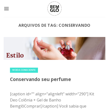
Skip
to
content
ARQUIVOS DE TAG:
CONSERVANDO
12 de novembro de 2015
|
0
MODA CONSCIENTE
Conservando seu perfume
[caption id="" align="alignleft" width="290"] Kit
Deo Colônia + Gel de Banho
BemglôComprar[/caption] Você sabia que