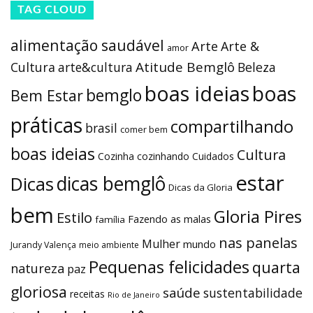
TAG CLOUD
alimentação saudável
Arte
Arte &
amor
Atitude Bemglô
Cultura
arte&cultura
Beleza
boas ideias
boas
bemglo
Bem Estar
práticas
compartilhando
brasil
comer bem
boas ideias
Cultura
Cozinha
cozinhando
Cuidados
estar
dicas bemglô
Dicas
Dicas da Gloria
bem
Gloria Pires
Estilo
Fazendo as malas
família
nas panelas
Mulher
mundo
Jurandy Valença
meio ambiente
Pequenas felicidades
quarta
natureza
paz
gloriosa
saúde
sustentabilidade
receitas
Rio de Janeiro