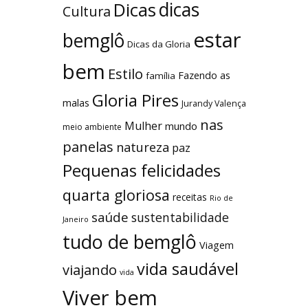
dicas
Dicas
Cultura
estar
bemglô
Dicas da Gloria
bem
Estilo
Fazendo as
família
Gloria Pires
malas
Jurandy Valença
nas
Mulher
mundo
meio ambiente
panelas
natureza
paz
Pequenas felicidades
quarta gloriosa
receitas
Rio de
saúde
sustentabilidade
Janeiro
tudo de bemglô
Viagem
vida saudável
viajando
vida
Viver bem