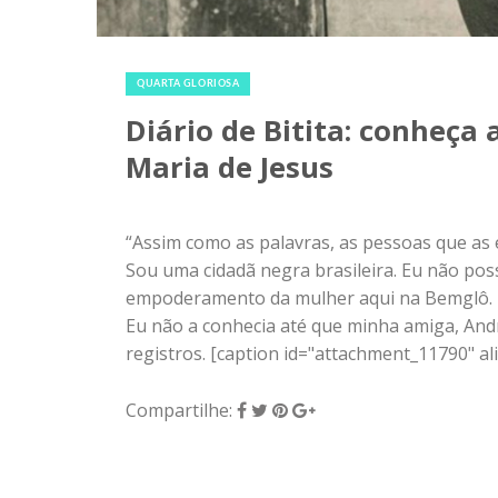
3 de maio de 2017
|
0
QUARTA GLORIOSA
Diário de Bitita: conheça
Maria de Jesus
“Assim como as palavras, as pessoas que as
Sou uma cidadã negra brasileira. Eu não pos
empoderamento da mulher aqui na Bemglô. Ta
Eu não a conhecia até que minha amiga, Andre
registros. [caption id="attachment_11790" ali
Compartilhe: