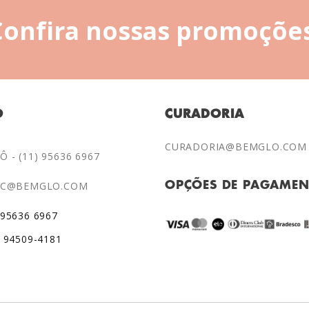
Confira nossas promoções
O
CURADORIA
CURADORIA@BEMGLO.COM
 - (11) 95636 6967
AC@BEMGLO.COM
OPÇÕES DE PAGAME
 95636 6967
) 94509-4181