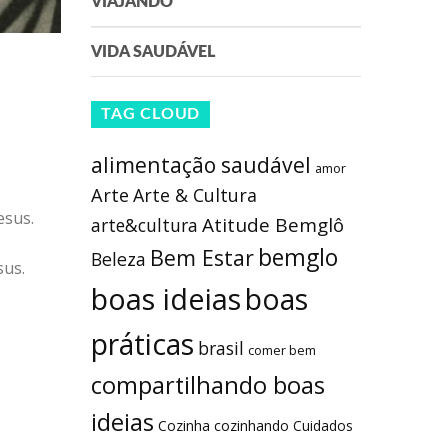
VIAJANDO
VIDA SAUDÁVEL
TAG CLOUD
alimentação saudável
amor
Arte
Arte & Cultura
esus.
Atitude Bemglô
arte&cultura
bemglo
Bem Estar
Beleza
sus.
boas ideias
boas
práticas
brasil
comer bem
compartilhando boas
ideias
Cozinha
cozinhando
Cuidados