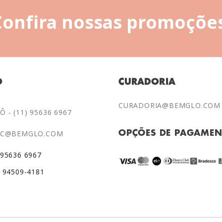
Confira nossas promoções
O
CURADORIA
CURADORIA@BEMGLO.COM
 - (11) 95636 6967
AC@BEMGLO.COM
OPÇÕES DE PAGAME
 95636 6967
) 94509-4181