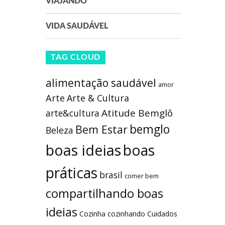
VIAJANDO
VIDA SAUDÁVEL
TAG CLOUD
alimentação saudável
amor
Arte
Arte & Cultura
Atitude Bemglô
arte&cultura
bemglo
Bem Estar
Beleza
boas ideias
boas
práticas
brasil
comer bem
compartilhando boas
ideias
Cozinha
cozinhando
Cuidados