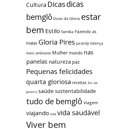
dicas
Dicas
Cultura
estar
bemglô
Dicas da Gloria
bem
Estilo
Fazendo as
família
Gloria Pires
malas
Jurandy Valença
nas
Mulher
mundo
meio ambiente
panelas
natureza
paz
Pequenas felicidades
quarta gloriosa
receitas
Rio de
saúde
sustentabilidade
Janeiro
tudo de bemglô
Viagem
vida saudável
viajando
vida
Viver bem