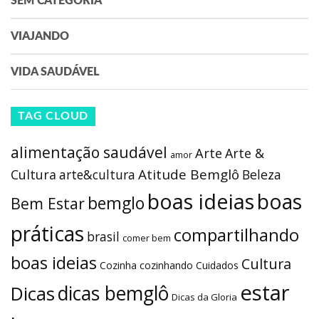
SEM CATEGORIA
VIAJANDO
VIDA SAUDÁVEL
TAG CLOUD
alimentação saudável
Arte
Arte &
amor
Atitude Bemglô
Cultura
arte&cultura
Beleza
boas ideias
boas
bemglo
Bem Estar
práticas
compartilhando
brasil
comer bem
boas ideias
Cultura
Cozinha
cozinhando
Cuidados
estar
dicas bemglô
Dicas
Dicas da Gloria