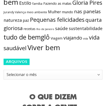
bem
Gloria Pires
Estilo
Fazendo as malas
família
nas panelas
Mulher
mundo
Jurandy Valença
meio ambiente
Pequenas felicidades
quarta
natureza
paz
gloriosa
saúde
sustentabilidade
receitas
Rio de Janeiro
tudo de bemglô
vida
viajando
Viagem
vida
Viver bem
saudável
ARQUIVOS
Arquivos
O QUE DIZEM