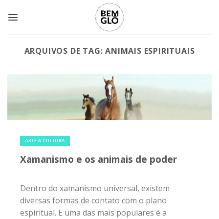
Skip
to
content
ARQUIVOS DE TAG:
ANIMAIS ESPIRITUAIS
24 de novembro de 2017
|
0
ARTE & CULTURA
Xamanismo e os animais de poder
Dentro do xamanismo universal, existem
diversas formas de contato com o plano
espiritual. E uma das mais populares é a