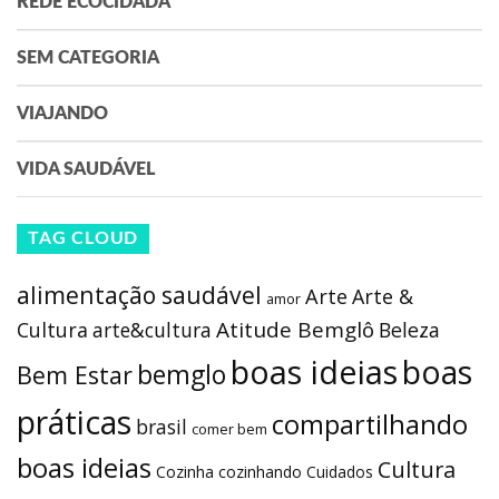
REDE ECOCIDADÃ
SEM CATEGORIA
VIAJANDO
VIDA SAUDÁVEL
TAG CLOUD
alimentação saudável
Arte
Arte &
amor
Atitude Bemglô
Cultura
arte&cultura
Beleza
boas ideias
boas
bemglo
Bem Estar
práticas
compartilhando
brasil
comer bem
boas ideias
Cultura
Cozinha
cozinhando
Cuidados