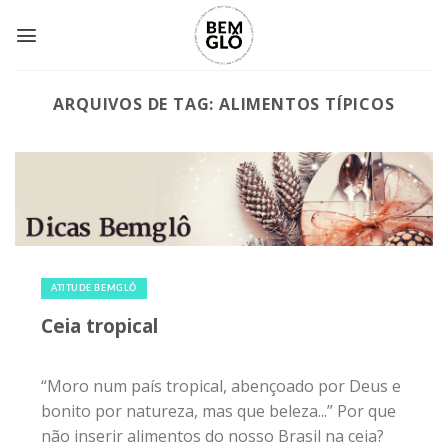
Skip
to
content
ARQUIVOS DE TAG:
ALIMENTOS TÍPICOS
23 de dezembro de 2014
|
0
ATITUDE BEMGLÔ
Ceia tropical
“Moro num país tropical, abençoado por Deus e
bonito por natureza, mas que beleza...” Por que
não inserir alimentos do nosso Brasil na ceia?