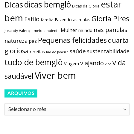
estar
dicas bemglô
Dicas
Dicas da Gloria
bem
Gloria Pires
Estilo
Fazendo as malas
família
nas panelas
Mulher
mundo
Jurandy Valença
meio ambiente
Pequenas felicidades
quarta
natureza
paz
gloriosa
saúde
sustentabilidade
receitas
Rio de Janeiro
tudo de bemglô
vida
viajando
Viagem
vida
Viver bem
saudável
ARQUIVOS
Arquivos