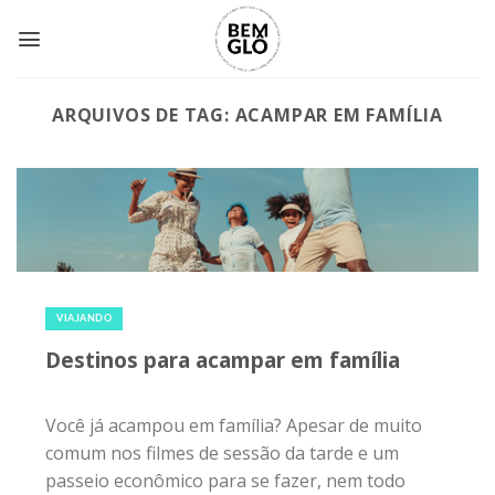
Skip
to
content
ARQUIVOS DE TAG:
ACAMPAR EM FAMÍLIA
17 de maio de 2018
|
0
VIAJANDO
Destinos para acampar em família
Você já acampou em família? Apesar de muito
comum nos filmes de sessão da tarde e um
passeio econômico para se fazer, nem todo