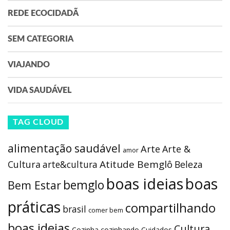
REDE ECOCIDADÃ
SEM CATEGORIA
VIAJANDO
VIDA SAUDÁVEL
TAG CLOUD
alimentação saudável
Arte
Arte &
amor
Atitude Bemglô
Cultura
arte&cultura
Beleza
boas ideias
boas
bemglo
Bem Estar
práticas
compartilhando
brasil
comer bem
boas ideias
Cultura
Cozinha
cozinhando
Cuidados