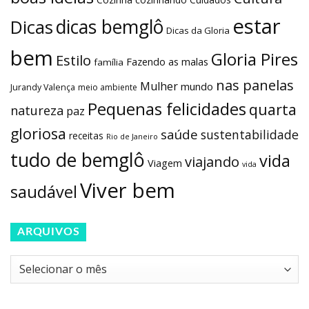
estar
dicas bemglô
Dicas
Dicas da Gloria
bem
Gloria Pires
Estilo
Fazendo as malas
família
nas panelas
Mulher
mundo
Jurandy Valença
meio ambiente
Pequenas felicidades
quarta
natureza
paz
gloriosa
saúde
sustentabilidade
receitas
Rio de Janeiro
tudo de bemglô
vida
viajando
Viagem
vida
Viver bem
saudável
ARQUIVOS
Arquivos