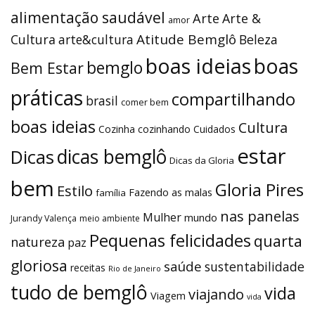
alimentação saudável
Arte
Arte &
amor
Atitude Bemglô
Cultura
arte&cultura
Beleza
boas ideias
boas
bemglo
Bem Estar
práticas
compartilhando
brasil
comer bem
boas ideias
Cultura
Cozinha
cozinhando
Cuidados
estar
dicas bemglô
Dicas
Dicas da Gloria
bem
Gloria Pires
Estilo
Fazendo as malas
família
nas panelas
Mulher
mundo
Jurandy Valença
meio ambiente
Pequenas felicidades
quarta
natureza
paz
gloriosa
saúde
sustentabilidade
receitas
Rio de Janeiro
tudo de bemglô
vida
viajando
Viagem
vida