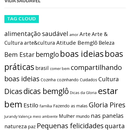
VIDA SAUDÁVEL
TAG CLOUD
alimentação saudável
Arte
Arte &
amor
Atitude Bemglô
Cultura
arte&cultura
Beleza
boas ideias
boas
bemglo
Bem Estar
práticas
compartilhando
brasil
comer bem
boas ideias
Cultura
Cozinha
cozinhando
Cuidados
estar
dicas bemglô
Dicas
Dicas da Gloria
bem
Gloria Pires
Estilo
Fazendo as malas
família
nas panelas
Mulher
mundo
Jurandy Valença
meio ambiente
Pequenas felicidades
quarta
natureza
paz