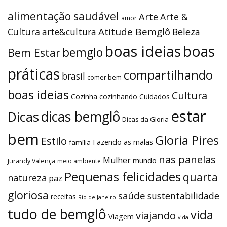
alimentação saudável
Arte
Arte &
amor
Atitude Bemglô
Cultura
arte&cultura
Beleza
boas ideias
boas
bemglo
Bem Estar
práticas
compartilhando
brasil
comer bem
boas ideias
Cultura
Cozinha
cozinhando
Cuidados
estar
dicas bemglô
Dicas
Dicas da Gloria
bem
Gloria Pires
Estilo
Fazendo as malas
família
nas panelas
Mulher
mundo
Jurandy Valença
meio ambiente
Pequenas felicidades
quarta
natureza
paz
gloriosa
saúde
sustentabilidade
receitas
Rio de Janeiro
tudo de bemglô
vida
viajando
Viagem
vida