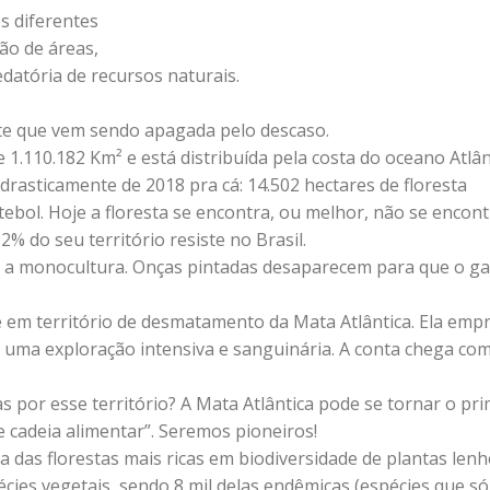
s diferentes
ão de áreas,
atória de recursos naturais.
nte que vem sendo apagada pelo descaso.
e 1.110.182 Km² e está distribuída pela costa do oceano Atlân
asticamente de 2018 pra cá: 14.502 hectares de floresta
tebol. Hoje a floresta se encontra, ou melhor, não se encont
 do seu território resiste no Brasil.
os a monocultura. Onças pintadas desaparecem para que o ga
 em território de desmatamento da Mata Atlântica. Ela emp
 uma exploração intensiva e sanguinária. A conta chega com
 por esse território? A Mata Atlântica pode se tornar o pri
cadeia alimentar”. Seremos pioneiros!
 das florestas mais ricas em biodiversidade de plantas len
écies vegetais, sendo 8 mil delas endêmicas (espécies que só