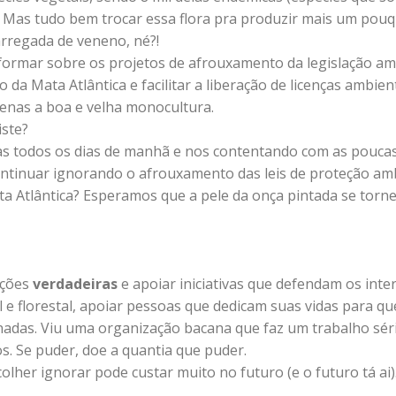
 Mas tudo bem trocar essa flora pra produzir mais um pou
rregada de veneno, né?!
ormar sobre os projetos de afrouxamento da legislação amb
da Mata Atlântica e facilitar a liberação de licenças ambien
enas a boa e velha monocultura.
iste?
las todos os dias de manhã e nos contentando com as pouca
tinuar ignorando o afrouxamento das leis de proteção am
ta Atlântica? Esperamos que a pele da onça pintada se torn
ações
verdadeiras
e apoiar iniciativas que defendam os inte
e florestal, apoiar pessoas que dedicam suas vidas para qu
nadas. Viu uma organização bacana que faz um trabalho sér
. Se puder, doe a quantia que puder.
lher ignorar pode custar muito no futuro (e o futuro tá ai)