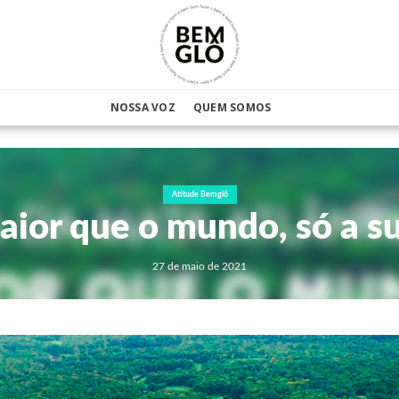
NOSSA VOZ
QUEM SOMOS
Atitude Bemglô
aior que o mundo, só a su
27 de maio de 2021