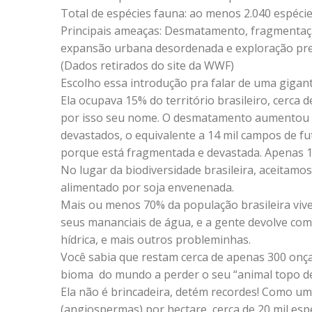
Total de espécies fauna: ao menos 2.040 espécie
Principais ameaças: Desmatamento, fragmentaç
expansão urbana desordenada e exploração pred
(Dados retirados do site da WWF)
Escolho essa introdução pra falar de uma giga
Ela ocupava 15% do território brasileiro, cerca d
por isso seu nome. O desmatamento aumentou dr
devastados, o equivalente a 14 mil campos de fu
porque está fragmentada e devastada. Apenas 12%
No lugar da biodiversidade brasileira, aceitam
alimentado por soja envenenada.
Mais ou menos 70% da população brasileira vive
seus mananciais de água, e a gente devolve com
hídrica, e mais outros probleminhas.
Você sabia que restam cerca de apenas 300 onças
bioma do mundo a perder o seu “animal topo de 
Ela não é brincadeira, detém recordes! Como uma
(angiospermas) por hectare, cerca de 20 mil esp