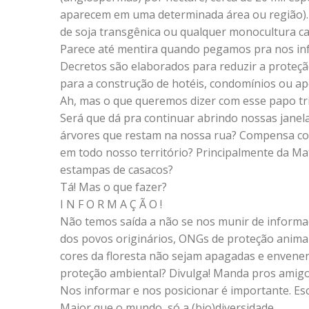
aparecem em uma determinada área ou região).
de soja transgênica ou qualquer monocultura ca
Parece até mentira quando pegamos pra nos inf
Decretos são elaborados para reduzir a proteção 
para a construção de hotéis, condomínios ou ap
Ah, mas o que queremos dizer com esse papo tr
Será que dá pra continuar abrindo nossas jane
árvores que restam na nossa rua? Compensa con
em todo nosso território? Principalmente da Ma
estampas de casacos?
Tá! Mas o que fazer?
I N F O R M A Ç Ã O !
Não temos saída a não se nos munir de inform
dos povos originários, ONGs de proteção animal 
cores da floresta não sejam apagadas e envene
proteção ambiental? Divulga! Manda pros amigos
Nos informar e nos posicionar é importante. Esco
Maior que o mundo, só a (bio)diversidade.