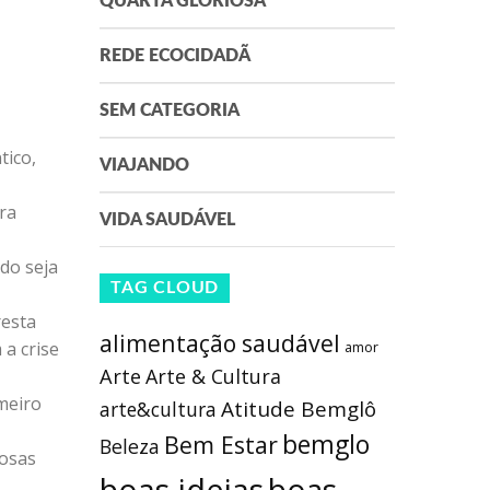
QUARTA GLORIOSA
REDE ECOCIDADÃ
SEM CATEGORIA
tico,
VIAJANDO
ra
VIDA SAUDÁVEL
do seja
TAG CLOUD
resta
alimentação saudável
 a crise
amor
Arte
Arte & Cultura
meiro
Atitude Bemglô
arte&cultura
bemglo
Bem Estar
Beleza
hosas
boas ideias