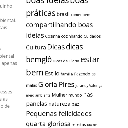
boas
quinho
práticas
brasil
comer bem
iental.
compartilhando boas
tais
ideias
Cozinha
cozinhando
Cuidados
dicas
Dicas
Cultura
s
biental
estar
bemglô
Dicas da Gloria
e apenas
bem
Estilo
Fazendo as
família
Gloria Pires
malas
Jurandy Valença
resses
nas
Mulher
mundo
meio ambiente
e as
panelas
natureza
paz
io de
Pequenas felicidades
.
quarta gloriosa
receitas
Rio de