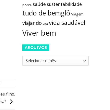
saúde
sustentabilidade
Janeiro
tudo de bemglô
Viagem
vida saudável
viajando
vida
Viver bem
ARQUIVOS
Arquivos
l
.
u filho.
ria?