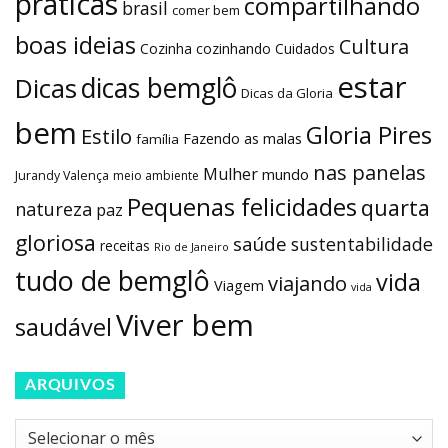
práticas
compartilhando
brasil
comer bem
boas ideias
Cultura
Cozinha
cozinhando
Cuidados
estar
dicas bemglô
Dicas
Dicas da Gloria
bem
Gloria Pires
Estilo
Fazendo as malas
família
nas panelas
Mulher
mundo
Jurandy Valença
meio ambiente
Pequenas felicidades
quarta
natureza
paz
gloriosa
saúde
sustentabilidade
receitas
Rio de Janeiro
tudo de bemglô
vida
viajando
Viagem
vida
Viver bem
saudável
ARQUIVOS
Arquivos