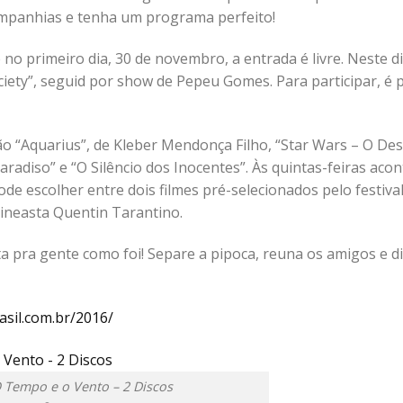
ompanhias e tenha um programa perfeito!
no primeiro dia, 30 de novembro, a entrada é livre. Neste di
ciety”, seguid por show de Pepeu Gomes. Para participar, é 
são “Aquarius”, de Kleber Mendonça Filho, “Star Wars – O De
Paradiso” e “O Silêncio dos Inocentes”. Às quintas-feiras aco
pode escolher entre dois filmes pré-selecionados pelo festiva
cineasta Quentin Tarantino.
 pra gente como foi! Separe a pipoca, reuna os amigos e div
rasil.com.br/2016/
 Tempo e o Vento – 2 Discos