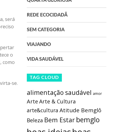
QUARTA GLORIOSA
REDE ECOCIDADÃ
a, será
preciso
SEM CATEGORIA
VIAJANDO
spertar
ntece o
VIDA SAUDÁVEL
l, como
TAG CLOUD
irta-se.
alimentação saudável
amor
Arte
Arte & Cultura
Atitude Bemglô
arte&cultura
bemglo
Bem Estar
Beleza
boas ideias