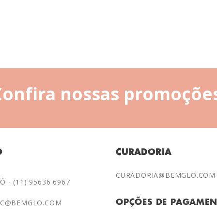
Confira nossas promoções
O
CURADORIA
CURADORIA@BEMGLO.COM
 - (11) 95636 6967
AC@BEMGLO.COM
OPÇÕES DE PAGAME