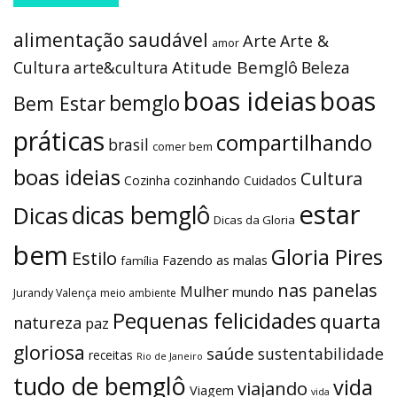
alimentação saudável
Arte
Arte &
amor
Atitude Bemglô
Cultura
arte&cultura
Beleza
boas ideias
boas
bemglo
Bem Estar
práticas
compartilhando
brasil
comer bem
boas ideias
Cultura
Cozinha
cozinhando
Cuidados
estar
dicas bemglô
Dicas
Dicas da Gloria
bem
Gloria Pires
Estilo
Fazendo as malas
família
nas panelas
Mulher
mundo
Jurandy Valença
meio ambiente
Pequenas felicidades
quarta
natureza
paz
gloriosa
saúde
sustentabilidade
receitas
Rio de Janeiro
tudo de bemglô
vida
viajando
Viagem
vida