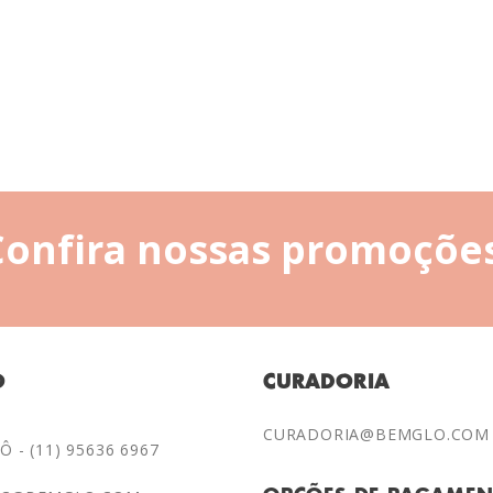
Confira nossas promoções
O
CURADORIA
CURADORIA@BEMGLO.COM
 - (11) 95636 6967