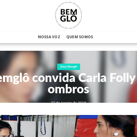
NOSSA VOZ
QUEM SOMOS
Dicas Bemglô
emglô convida Carla Folly
ombros
22 de janeiro de 2018