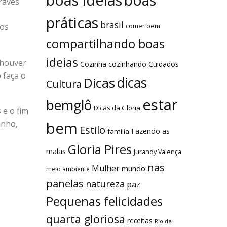
boas
ravés
práticas
brasil
los
comer bem
compartilhando boas
ideias
 houver
Cozinha
cozinhando
Cuidados
 faça o
dicas
Dicas
Cultura
estar
bemglô
Dicas da Gloria
 e o fim
bem
inho,
Estilo
Fazendo as
família
Gloria Pires
malas
Jurandy Valença
nas
Mulher
mundo
meio ambiente
panelas
natureza
paz
Pequenas felicidades
quarta gloriosa
receitas
Rio de