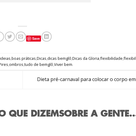
Save
ideias
,
boas práticas
,
Dicas
,
dicas bemglô
,
Dicas da Gloria
,
flexibilidade
,
flexib
Pires
,
ombros
,
tudo de bemglô
,
Viver bem
.
Dieta pré-carnaval para colocar o corpo em
O QUE DIZEM
SOBRE A GENTE..