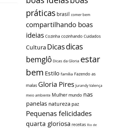
boas
práticas
brasil
comer bem
compartilhando boas
ideias
Cozinha
cozinhando
Cuidados
dicas
Dicas
Cultura
estar
bemglô
Dicas da Gloria
bem
Estilo
Fazendo as
família
Gloria Pires
malas
Jurandy Valença
nas
Mulher
mundo
meio ambiente
panelas
natureza
paz
Pequenas felicidades
quarta gloriosa
receitas
Rio de