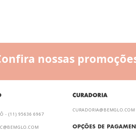
Confira nossas promoções
O
CURADORIA
CURADORIA@BEMGLO.COM
 - (11) 95636 6967
AC@BEMGLO.COM
OPÇÕES DE PAGAME