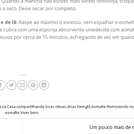
 Quando a mancha não estiver mais sendo removida, troque
 a seco. Deixe secar por completo.
e de lã
: Raspe ao máximo o excesso, sem espalhar o esmalt
ha e cubra com uma esponja absorvente umedecida com aceta
pouso por cerca de 15 minutos, esfregando de vez em quand
eza
,
Casa
,
compartilhando boas ideias
,
dicas bemglô
,
esmalte
,
Removendo ma
esmalte
,
Viver bem
.
Um pouco mais de