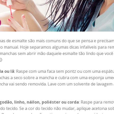
as de esmalte são mais comuns do que se pensa e precisam
do manual. Hoje separamos algumas dicas infalíveis para re
 manchas sem abrir mão daquele esmalte tão lindo que voc
😉
a ou lã
: Raspe com uma faca sem pontz ou com uma espátu
nchas a seco sobre a mancha e cubra com uma esponja ume
cha vai sendo removida. Lave com um solvente de lavagem 
odão, linho, náilon, poliéster ou corda
: Raspe para remo
o tecido. Se a cor do tecido não mudar, aplique acetona so