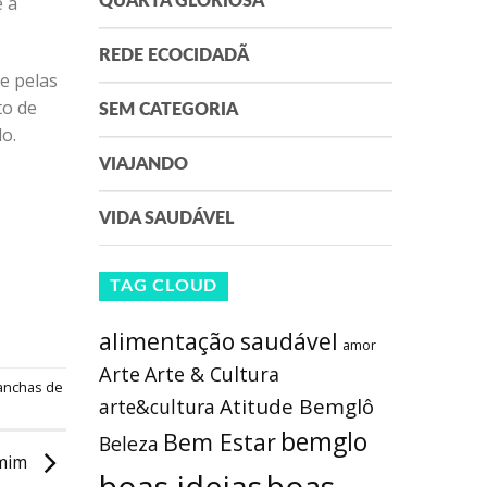
 a
QUARTA GLORIOSA
REDE ECOCIDADÃ
e pelas
to de
SEM CATEGORIA
o.
VIAJANDO
VIDA SAUDÁVEL
TAG CLOUD
alimentação saudável
amor
Arte
Arte & Cultura
nchas de
Atitude Bemglô
arte&cultura
bemglo
Bem Estar
Beleza
 mim
boas ideias