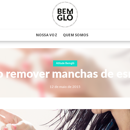
NOSSA VOZ
QUEM SOMOS
Atitude Bemglô
 remover manchas de es
12 de maio de 2015