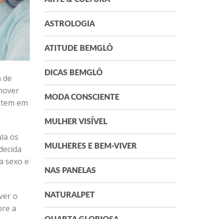
ASTROLOGIA
ATITUDE BEMGLÔ
DICAS BEMGLÔ
 de
mover
MODA CONSCIENTE
ê tem em
MULHER VISÍVEL
la os
MULHERES E BEM-VIVER
decida
a sexo e
NAS PANELAS
ver o
NATURALPET
bre a