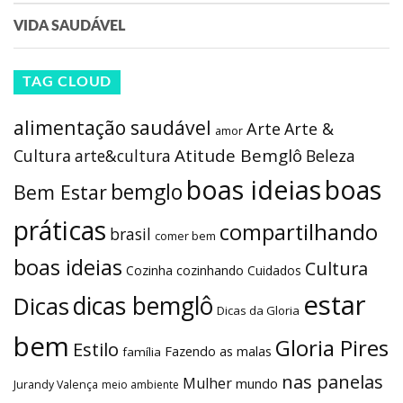
VIDA SAUDÁVEL
TAG CLOUD
alimentação saudável
Arte
Arte &
amor
Atitude Bemglô
Cultura
arte&cultura
Beleza
boas ideias
boas
bemglo
Bem Estar
práticas
compartilhando
brasil
comer bem
boas ideias
Cultura
Cozinha
cozinhando
Cuidados
estar
dicas bemglô
Dicas
Dicas da Gloria
bem
Gloria Pires
Estilo
Fazendo as malas
família
nas panelas
Mulher
mundo
Jurandy Valença
meio ambiente