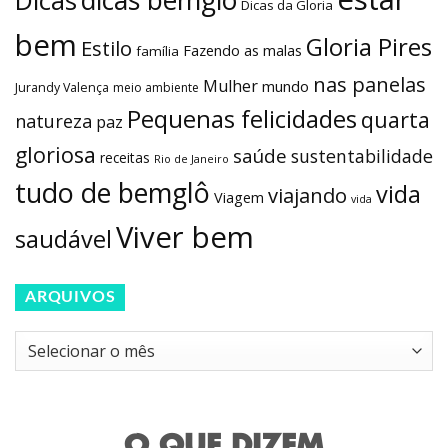
dicas bemglô
Dicas
Dicas da Gloria
bem
Gloria Pires
Estilo
Fazendo as malas
família
nas panelas
Mulher
mundo
Jurandy Valença
meio ambiente
Pequenas felicidades
quarta
natureza
paz
gloriosa
saúde
sustentabilidade
receitas
Rio de Janeiro
tudo de bemglô
vida
viajando
Viagem
vida
Viver bem
saudável
ARQUIVOS
Arquivos
O QUE DIZEM