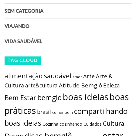
SEM CATEGORIA
VIAJANDO
VIDA SAUDÁVEL
TAG CLOUD
alimentação saudável
Arte
Arte &
amor
Atitude Bemglô
Cultura
arte&cultura
Beleza
boas ideias
boas
bemglo
Bem Estar
práticas
compartilhando
brasil
comer bem
boas ideias
Cultura
Cozinha
cozinhando
Cuidados
estar