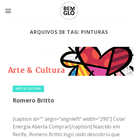
Skip
to
content
ARQUIVOS DE TAG:
PINTURAS
23 de janeiro de 2015
|
0
ARTE & CULTURA
Romero Britto
[caption id="" align="alignleft" width="290"] Colar
Energia Aberta Comprar[/caption] Nascido em
Recife, Romero Britto logo cedo descobriu que