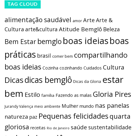
TAG CLOUD
alimentação saudável
Arte
Arte &
amor
Atitude Bemglô
Cultura
arte&cultura
Beleza
boas ideias
boas
bemglo
Bem Estar
práticas
compartilhando
brasil
comer bem
boas ideias
Cultura
Cozinha
cozinhando
Cuidados
estar
dicas bemglô
Dicas
Dicas da Gloria
bem
Gloria Pires
Estilo
Fazendo as malas
família
nas panelas
Mulher
mundo
Jurandy Valença
meio ambiente
Pequenas felicidades
quarta
natureza
paz
gloriosa
saúde
sustentabilidade
receitas
Rio de Janeiro