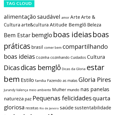
TAG CLOUD
alimentação saudável
Arte
Arte &
amor
Atitude Bemglô
Cultura
arte&cultura
Beleza
boas ideias
boas
bemglo
Bem Estar
práticas
compartilhando
brasil
comer bem
boas ideias
Cultura
Cozinha
cozinhando
Cuidados
estar
dicas bemglô
Dicas
Dicas da Gloria
bem
Gloria Pires
Estilo
Fazendo as malas
família
nas panelas
Mulher
mundo
Jurandy Valença
meio ambiente
Pequenas felicidades
quarta
natureza
paz
gloriosa
saúde
sustentabilidade
receitas
Rio de Janeiro