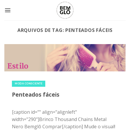
Skip
to
content
ARQUIVOS DE TAG:
PENTEADOS FÁCEIS
24 de fevereiro de 2015
|
0
MODA CONSCIENTE
Penteados fáceis
[caption id="" align="alignleft"
width="290"]Brinco Thousand Chains Metal
Nero Bemglô Comprar[/caption] Mude o visual!