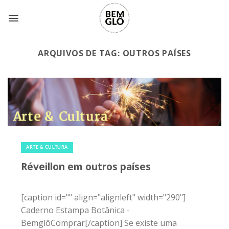
Skip
to
content
ARQUIVOS DE TAG:
OUTROS PAÍSES
1 de janeiro de 2016
|
1
ARTE & CULTURA
Réveillon em outros países
[caption id="" align="alignleft" width="290"]
Caderno Estampa Botânica -
BemglôComprar[/caption] Se existe uma