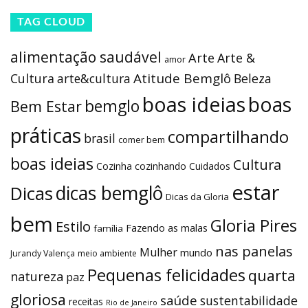
TAG CLOUD
alimentação saudável
Arte
Arte &
amor
Atitude Bemglô
Cultura
arte&cultura
Beleza
boas ideias
boas
bemglo
Bem Estar
práticas
compartilhando
brasil
comer bem
boas ideias
Cultura
Cozinha
cozinhando
Cuidados
estar
dicas bemglô
Dicas
Dicas da Gloria
bem
Gloria Pires
Estilo
Fazendo as malas
família
nas panelas
Mulher
mundo
Jurandy Valença
meio ambiente
Pequenas felicidades
quarta
natureza
paz
gloriosa
saúde
sustentabilidade
receitas
Rio de Janeiro