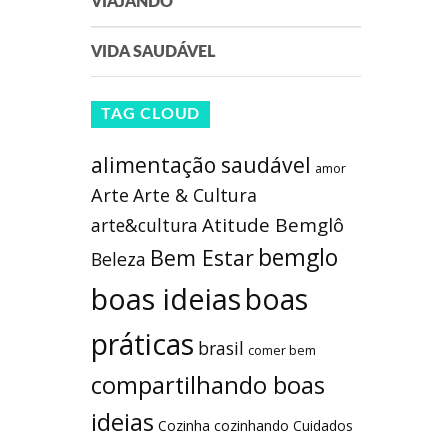
VIAJANDO
VIDA SAUDÁVEL
TAG CLOUD
alimentação saudável
amor
Arte
Arte & Cultura
Atitude Bemglô
arte&cultura
bemglo
Bem Estar
Beleza
boas ideias
boas
práticas
brasil
comer bem
compartilhando boas
ideias
Cozinha
cozinhando
Cuidados