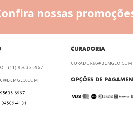
Confira nossas promoções
O
CURADORIA
CURADORIA@BEMGLO.COM
 - (11) 95636 6967
AC@BEMGLO.COM
OPÇÕES DE PAGAME
 95636 6967
) 94509-4181