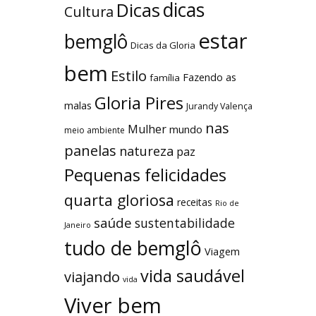
dicas
Dicas
Cultura
estar
bemglô
Dicas da Gloria
bem
Estilo
Fazendo as
família
Gloria Pires
malas
Jurandy Valença
nas
Mulher
mundo
meio ambiente
panelas
natureza
paz
Pequenas felicidades
quarta gloriosa
receitas
Rio de
saúde
sustentabilidade
Janeiro
tudo de bemglô
Viagem
vida saudável
viajando
vida
Viver bem