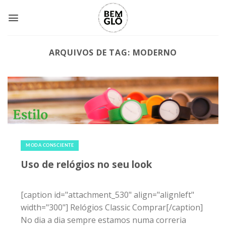
Skip
to
content
ARQUIVOS DE TAG:
MODERNO
3 de fevereiro de 2015
|
0
MODA CONSCIENTE
Uso de relógios no seu look
[caption id="attachment_530" align="alignleft"
width="300"] Relógios Classic Comprar[/caption]
No dia a dia sempre estamos numa correria