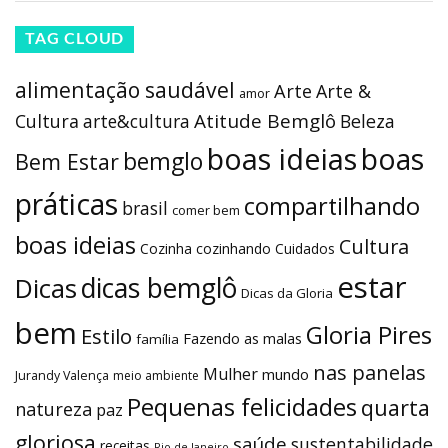
TAG CLOUD
alimentação saudável
Arte
Arte &
amor
Atitude Bemglô
Cultura
arte&cultura
Beleza
boas ideias
boas
bemglo
Bem Estar
práticas
compartilhando
brasil
comer bem
boas ideias
Cultura
Cozinha
cozinhando
Cuidados
estar
dicas bemglô
Dicas
Dicas da Gloria
bem
Gloria Pires
Estilo
Fazendo as malas
família
nas panelas
Mulher
mundo
Jurandy Valença
meio ambiente
Pequenas felicidades
quarta
natureza
paz
gloriosa
saúde
sustentabilidade
receitas
Rio de Janeiro