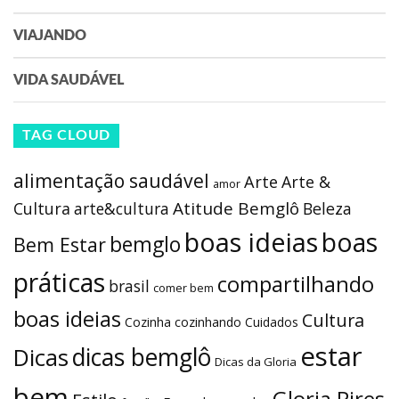
VIAJANDO
VIDA SAUDÁVEL
TAG CLOUD
alimentação saudável
Arte
Arte &
amor
Atitude Bemglô
Cultura
arte&cultura
Beleza
boas ideias
boas
bemglo
Bem Estar
práticas
compartilhando
brasil
comer bem
boas ideias
Cultura
Cozinha
cozinhando
Cuidados
estar
dicas bemglô
Dicas
Dicas da Gloria
bem
Gloria Pires