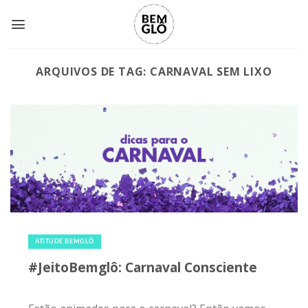
Skip
to
content
ARQUIVOS DE TAG:
CARNAVAL SEM LIXO
3 de fevereiro de 2023
|
0
ATITUDE BEMGLÔ
#JeitoBemglô: Carnaval Consciente