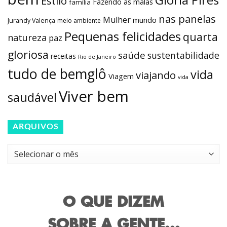
Estilo
Fazendo as malas
família
nas panelas
Mulher
mundo
Jurandy Valença
meio ambiente
Pequenas felicidades
quarta
natureza
paz
gloriosa
saúde
sustentabilidade
receitas
Rio de Janeiro
tudo de bemglô
vida
viajando
Viagem
vida
Viver bem
saudável
ARQUIVOS
Arquivos
O QUE DIZEM
SOBRE A GENTE...