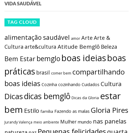
VIDA SAUDÁVEL
TAG CLOUD
alimentação saudável
Arte
Arte &
amor
Atitude Bemglô
Cultura
arte&cultura
Beleza
boas ideias
boas
bemglo
Bem Estar
práticas
compartilhando
brasil
comer bem
boas ideias
Cultura
Cozinha
cozinhando
Cuidados
estar
dicas bemglô
Dicas
Dicas da Gloria
bem
Gloria Pires
Estilo
Fazendo as malas
família
nas panelas
Mulher
mundo
Jurandy Valença
meio ambiente
Pequenas felicidades
quarta
natureza
paz