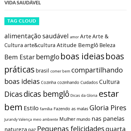
VIDA SAUDÁVEL
TAG CLOUD
alimentação saudável
Arte
Arte &
amor
Atitude Bemglô
Cultura
arte&cultura
Beleza
boas ideias
boas
bemglo
Bem Estar
práticas
compartilhando
brasil
comer bem
boas ideias
Cultura
Cozinha
cozinhando
Cuidados
estar
dicas bemglô
Dicas
Dicas da Gloria
bem
Gloria Pires
Estilo
Fazendo as malas
família
nas panelas
Mulher
mundo
Jurandy Valença
meio ambiente
Pequenas felicidades
quarta
natureza
paz