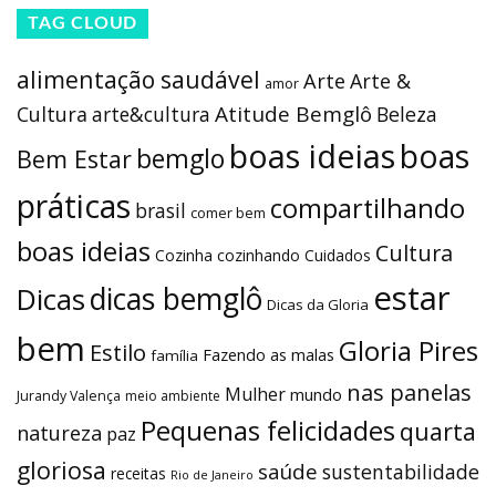
TAG CLOUD
alimentação saudável
Arte
Arte &
amor
Atitude Bemglô
Cultura
arte&cultura
Beleza
boas ideias
boas
bemglo
Bem Estar
práticas
compartilhando
brasil
comer bem
boas ideias
Cultura
Cozinha
cozinhando
Cuidados
estar
dicas bemglô
Dicas
Dicas da Gloria
bem
Gloria Pires
Estilo
Fazendo as malas
família
nas panelas
Mulher
mundo
Jurandy Valença
meio ambiente
Pequenas felicidades
quarta
natureza
paz
gloriosa
saúde
sustentabilidade
receitas
Rio de Janeiro