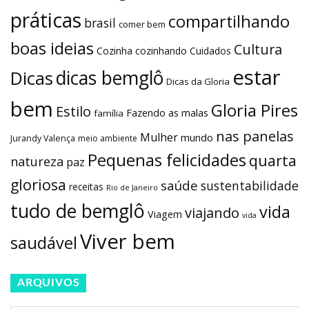
práticas
compartilhando
brasil
comer bem
boas ideias
Cultura
Cozinha
cozinhando
Cuidados
estar
dicas bemglô
Dicas
Dicas da Gloria
bem
Gloria Pires
Estilo
Fazendo as malas
família
nas panelas
Mulher
mundo
Jurandy Valença
meio ambiente
Pequenas felicidades
quarta
natureza
paz
gloriosa
saúde
sustentabilidade
receitas
Rio de Janeiro
tudo de bemglô
vida
viajando
Viagem
vida
Viver bem
saudável
ARQUIVOS