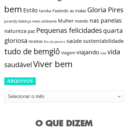
bem
Gloria Pires
Estilo
Fazendo as malas
família
nas panelas
Mulher
mundo
Jurandy Valença
meio ambiente
Pequenas felicidades
quarta
natureza
paz
gloriosa
saúde
sustentabilidade
receitas
Rio de Janeiro
tudo de bemglô
vida
viajando
Viagem
vida
Viver bem
saudável
ARQUIVOS
Arquivos
O QUE DIZEM