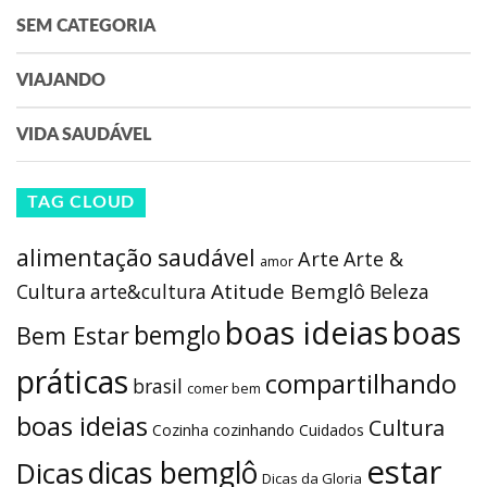
SEM CATEGORIA
VIAJANDO
VIDA SAUDÁVEL
TAG CLOUD
alimentação saudável
Arte
Arte &
amor
Atitude Bemglô
Cultura
arte&cultura
Beleza
boas ideias
boas
bemglo
Bem Estar
práticas
compartilhando
brasil
comer bem
boas ideias
Cultura
Cozinha
cozinhando
Cuidados
estar
dicas bemglô
Dicas
Dicas da Gloria