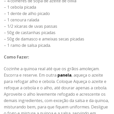
– 4 colheres de sopa de azeite de oliva
– 1 cebola picada
– 1 dente de alho picado
– 1 cenoura ralada
– 1/2 xícaras de uvas passas
– 50g de castanhas picadas
– 50g de damasco e ameixas secas picadas
– 1 ramo de salsa picada.
Como Fazer:
Cozinhe a quinoa real até que os grãos amoleçam.
Escorra e reserve. Em outra
panela
, aqueça o azeite
para refogar alho e cebola. Coloque Aqueça o azeite e
refoque a cebola e o alho, até dourar apenas a cebola.
Aproveite o alho levemente refogado e acrescente os
demais ingredientes, com exceção da salsa e da quinoa,
misturando bem, para que fiquem uniformes. Desligue
o fogo e misture a quinoa e a salsa, servindo em