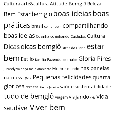
Atitude Bemglô
Cultura
arte&cultura
Beleza
boas ideias
boas
bemglo
Bem Estar
práticas
compartilhando
brasil
comer bem
boas ideias
Cultura
Cozinha
cozinhando
Cuidados
estar
dicas bemglô
Dicas
Dicas da Gloria
bem
Gloria Pires
Estilo
Fazendo as malas
família
nas panelas
Mulher
mundo
Jurandy Valença
meio ambiente
Pequenas felicidades
quarta
natureza
paz
gloriosa
saúde
sustentabilidade
receitas
Rio de Janeiro
tudo de bemglô
vida
viajando
Viagem
vida
Viver bem
saudável