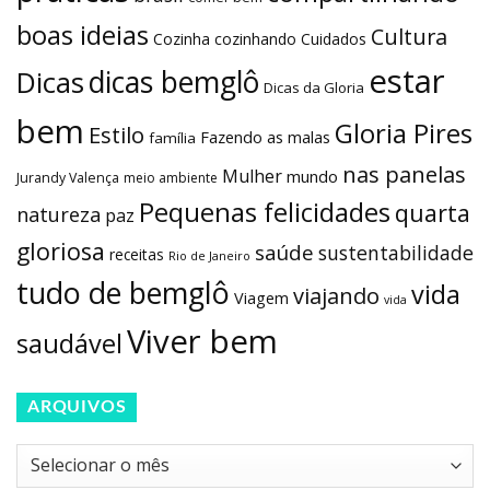
boas ideias
Cultura
Cozinha
cozinhando
Cuidados
estar
dicas bemglô
Dicas
Dicas da Gloria
bem
Gloria Pires
Estilo
Fazendo as malas
família
nas panelas
Mulher
mundo
Jurandy Valença
meio ambiente
Pequenas felicidades
quarta
natureza
paz
gloriosa
saúde
sustentabilidade
receitas
Rio de Janeiro
tudo de bemglô
vida
viajando
Viagem
vida
Viver bem
saudável
ARQUIVOS
Arquivos