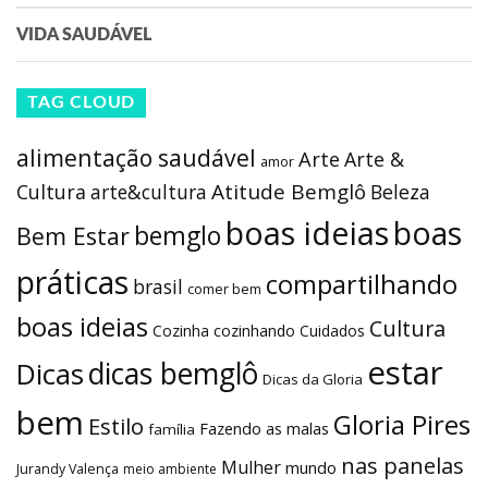
VIDA SAUDÁVEL
TAG CLOUD
alimentação saudável
Arte
Arte &
amor
Atitude Bemglô
Cultura
arte&cultura
Beleza
boas ideias
boas
bemglo
Bem Estar
práticas
compartilhando
brasil
comer bem
boas ideias
Cultura
Cozinha
cozinhando
Cuidados
estar
dicas bemglô
Dicas
Dicas da Gloria
bem
Gloria Pires
Estilo
Fazendo as malas
família
nas panelas
Mulher
mundo
Jurandy Valença
meio ambiente