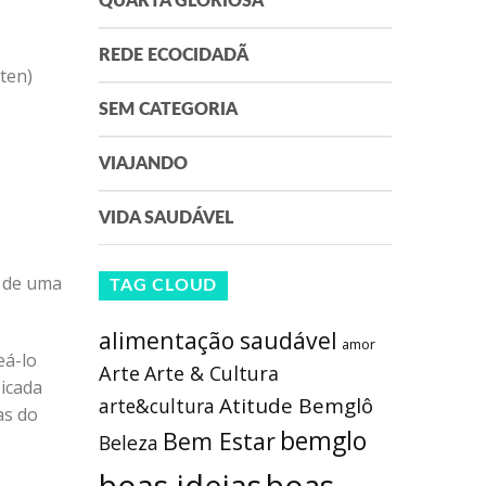
QUARTA GLORIOSA
REDE ECOCIDADÃ
úten)
SEM CATEGORIA
VIAJANDO
VIDA SAUDÁVEL
á de uma
TAG CLOUD
alimentação saudável
amor
eá-lo
Arte
Arte & Cultura
picada
Atitude Bemglô
arte&cultura
as do
bemglo
Bem Estar
Beleza
boas ideias