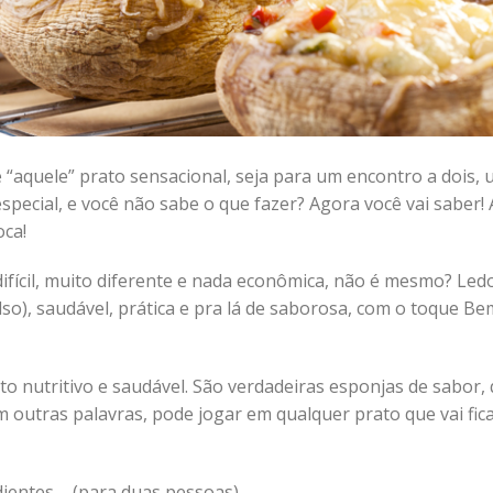
“aquele” prato sensacional, seja para um encontro a dois,
ecial, e você não sabe o que fazer? Agora você vai saber! A
ca!
ifícil, muito diferente e nada econômica, não é mesmo? Led
lso), saudável, prática e pra lá de saborosa, com o toque B
o nutritivo e saudável. São verdadeiras esponjas de sabor,
m outras palavras, pode jogar em qualquer prato que vai fic
ientes – (para duas pessoas)