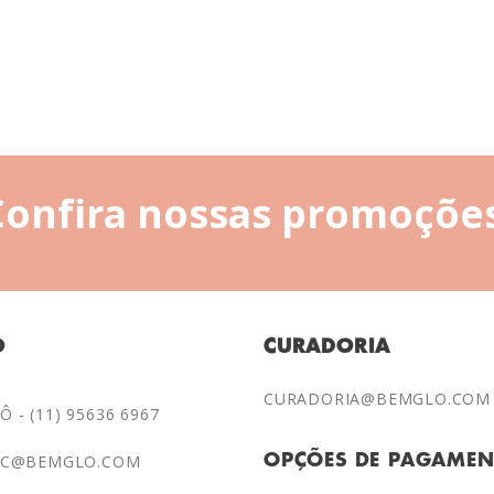
Confira nossas promoções
O
CURADORIA
CURADORIA@BEMGLO.COM
 - (11) 95636 6967
AC@BEMGLO.COM
OPÇÕES DE PAGAME