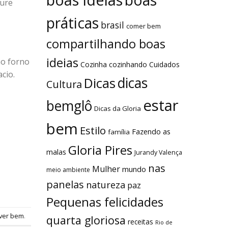
boas
ture
práticas
brasil
comer bem
compartilhando boas
ideias
ao forno
Cozinha
cozinhando
Cuidados
cio.
dicas
Dicas
Cultura
estar
bemglô
Dicas da Gloria
bem
Estilo
Fazendo as
família
Gloria Pires
malas
Jurandy Valença
nas
Mulher
mundo
meio ambiente
panelas
natureza
paz
Pequenas felicidades
iver bem
.
quarta gloriosa
receitas
Rio de