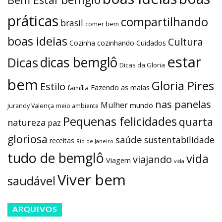
práticas
compartilhando
brasil
comer bem
boas ideias
Cultura
Cozinha
cozinhando
Cuidados
estar
dicas bemglô
Dicas
Dicas da Gloria
bem
Gloria Pires
Estilo
Fazendo as malas
família
nas panelas
Mulher
mundo
Jurandy Valença
meio ambiente
Pequenas felicidades
quarta
natureza
paz
gloriosa
saúde
sustentabilidade
receitas
Rio de Janeiro
tudo de bemglô
vida
viajando
Viagem
vida
Viver bem
saudável
ARQUIVOS