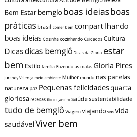
boas ideias
boas
bemglo
Bem Estar
práticas
compartilhando
brasil
comer bem
boas ideias
Cultura
Cozinha
cozinhando
Cuidados
estar
dicas bemglô
Dicas
Dicas da Gloria
bem
Gloria Pires
Estilo
Fazendo as malas
família
nas panelas
Mulher
mundo
Jurandy Valença
meio ambiente
Pequenas felicidades
quarta
natureza
paz
gloriosa
saúde
sustentabilidade
receitas
Rio de Janeiro
tudo de bemglô
vida
viajando
Viagem
vida
Viver bem
saudável