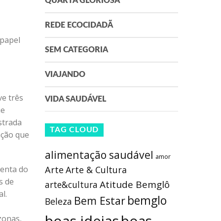
QUARTA GLORIOSA
REDE ECOCIDADÃ
papel
SEM CATEGORIA
VIAJANDO
ve três
VIDA SAUDÁVEL
ue
strada
TAG CLOUD
ação que
alimentação saudável
amor
Arte
Arte & Cultura
menta do
s de
Atitude Bemglô
arte&cultura
l.
bemglo
Bem Estar
Beleza
boas ideias
zonas,