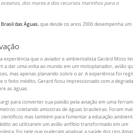
s oceanos, dos mares e dos recursos marinhos para o
a
Brasil das Águas
, que desde os anos 2000 desempenha um 
rvação
a experiência que o aviador e ambientalista Gerárd Moss te
m a dar uma volta ao mundo em um motoplanador, avião q
ces, mas apenas planando sobre o ar. A experiência foi regi
ue o feito inédito, Gerard ficou impressionado com a degrad
re as águas.
Margi para converter sua paixão pela aviação em uma ferra
ômetros coletando amostras de águas brasileiras. Foram mai
 científicos mas também para fomentar a educação ambienta
édito ao utilizarem um avião anfíbio transformado em um
ileira. Foi nele que puderam analisar a saúde dos rios Ama