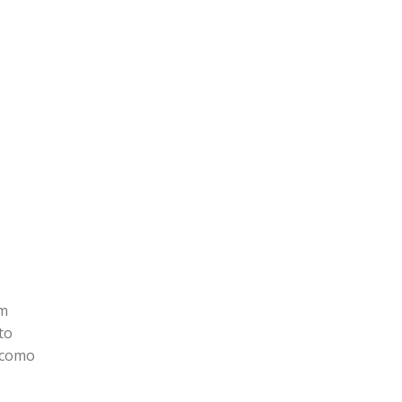
em
to
 como