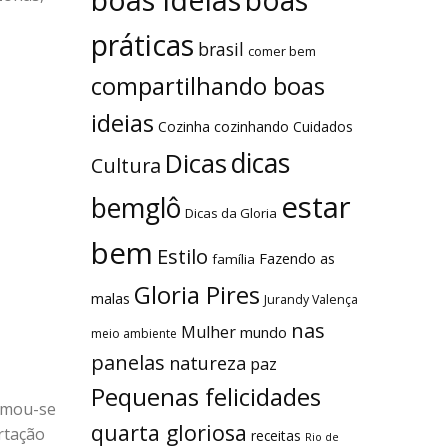
boas
práticas
brasil
comer bem
compartilhando boas
ideias
Cozinha
cozinhando
Cuidados
dicas
Dicas
Cultura
estar
bemglô
Dicas da Gloria
bem
Estilo
Fazendo as
família
Gloria Pires
malas
Jurandy Valença
nas
Mulher
mundo
meio ambiente
panelas
natureza
paz
Pequenas felicidades
ormou-se
quarta gloriosa
rtação
receitas
Rio de