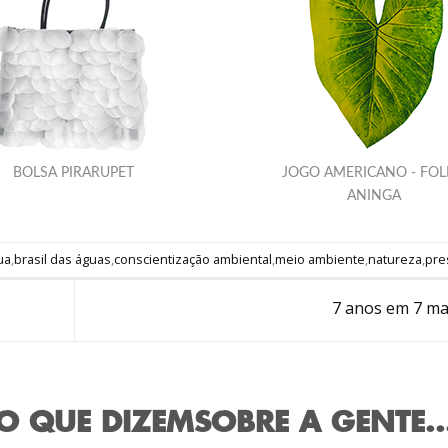
BOLSA PIRARUPET
JOGO AMERICANO - FO
ANINGA
ua
,
brasil das águas
,
conscientização ambiental
,
meio ambiente
,
natureza
,
pre
7 anos em 7 m
O QUE DIZEM
SOBRE A GENTE..