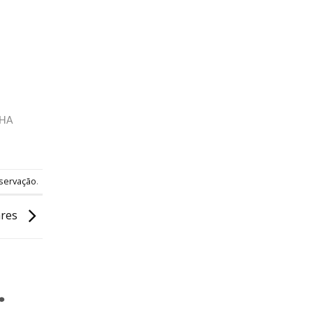
LHA
servação
.
ares
.