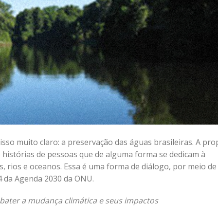
o muito claro: a preservação das águas brasileiras. A pro
e histórias de pessoas que de alguma forma se dedicam à
, rios e oceanos. Essa é uma forma de diálogo, por meio de
14 da Agenda 2030 da ONU.
bater a mudança climática e seus impactos