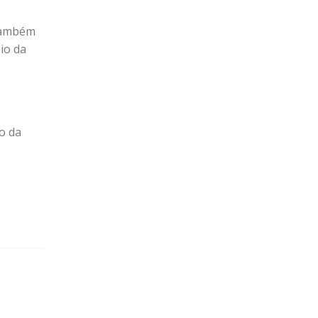
 também
io da
o da