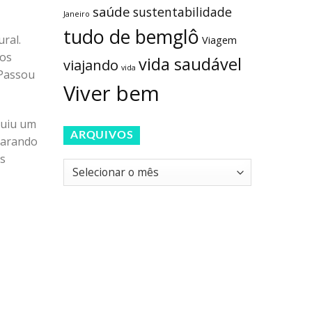
saúde
sustentabilidade
Janeiro
tudo de bemglô
ral.
Viagem
tos
vida saudável
viajando
vida
 Passou
Viver bem
ruiu um
ARQUIVOS
parando
os
Arquivos