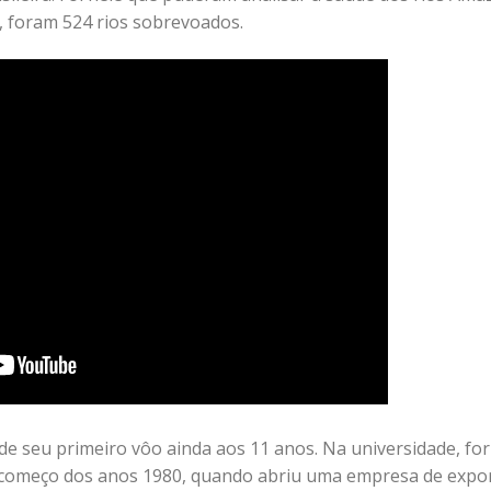
l, foram 524 rios sobrevoados.
de seu primeiro vôo ainda aos 11 anos. Na universidade, f
 começo dos anos 1980, quando abriu uma empresa de expo