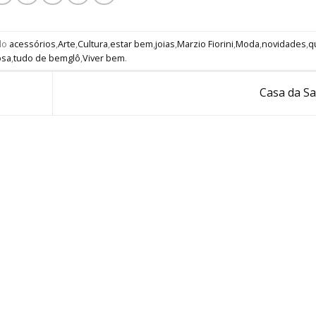
do
acessórios
,
Arte
,
Cultura
,
estar bem
,
joias
,
Marzio Fiorini
,
Moda
,
novidades
,
q
osa
,
tudo de bemglô
,
Viver bem
.
Casa da S