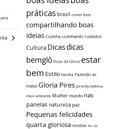
boas
práticas
brasil
comer bem
uarta
compartilhando boas
ideias
Cozinha
cozinhando
Cuidados
anta
dicas
Dicas
Cultura
estar
bemglô
Dicas da Gloria
bem
Estilo
Fazendo as
família
Gloria Pires
malas
Jurandy Valença
nas
Mulher
mundo
meio ambiente
panelas
natureza
paz
Pequenas felicidades
quarta gloriosa
receitas
Rio de