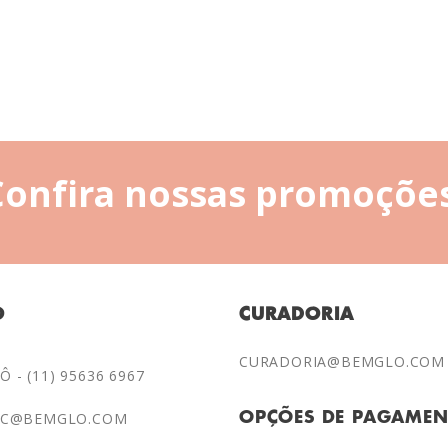
Confira nossas promoções
O
CURADORIA
CURADORIA@BEMGLO.COM
 - (11) 95636 6967
AC@BEMGLO.COM
OPÇÕES DE PAGAME