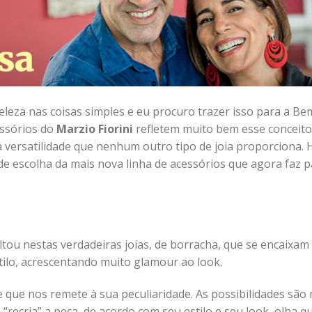
eza nas coisas simples e eu procuro trazer isso para a Be
essórios do
Marzio Fiorini
refletem muito bem esse conceito
 versatilidade que nenhum outro tipo de joia proporciona. 
 escolha da mais nova linha de acessórios que agora faz p
tou nestas verdadeiras joias, de borracha, que se encaixam
ilo, acrescentando muito glamour ao look.
que nos remete à sua peculiaridade. As possibilidades são 
ecria” a peça, de acordo com seu estilo e seu look, olha q