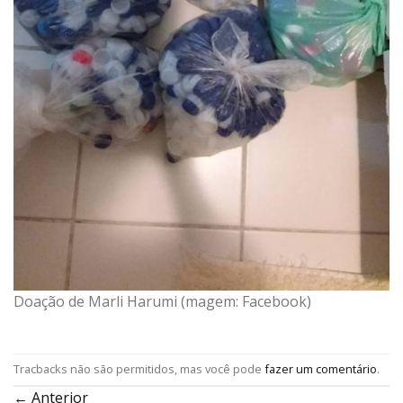
Doação de Marli Harumi (magem: Facebook)
Tracbacks não são permitidos, mas você pode
fazer um comentário
.
←
Anterior