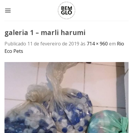
Skip
to
content
galeria 1 – marli harumi
Publicado
11 de fevereiro de 2019
às
714 × 960
em
Rio
Eco Pets